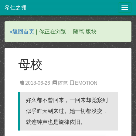
希仁之拥
Togg
navig
«返回首页
| 你正在浏览： 随笔 版块
母校
2018-06-26
随笔
EMOTION
好久都不曾回来，一回来却觉察到
似乎昨天到来过。她一切都没变，
就连钟声也是旋律依旧。