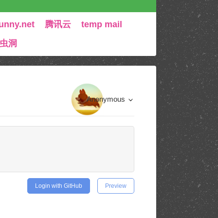
unny.net
腾讯云
temp mail
 虫洞
Anonymous
Login with GitHub
Preview