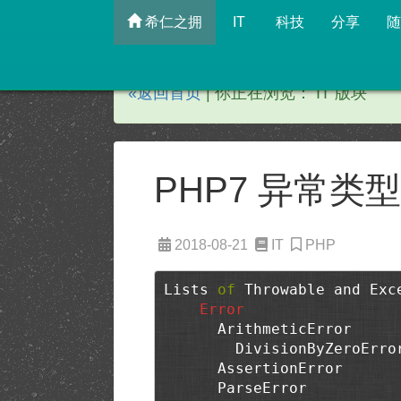
希仁之拥
IT
科技
分享
随
«返回首页
| 你正在浏览： IT 版块
PHP7 异常类
2018-08-21
IT
PHP
Lists 
of
 Throwable and Exc
Error
      ArithmeticError

        DivisionByZeroError

      AssertionError

      ParseError
