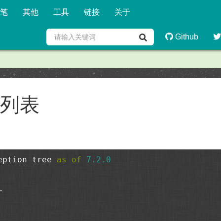
笔
其他
工具
链接
关于
Github
型列表
eption tree 
as
of
7.2
.0