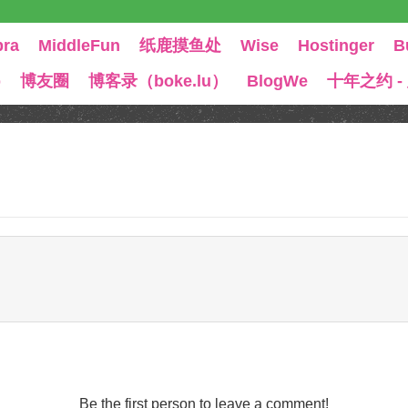
bra
MiddleFun
纸鹿摸鱼处
Wise
Hostinger
B
b
博友圈
博客录（boke.lu）
BlogWe
十年之约 -
Be the first person to leave a comment!