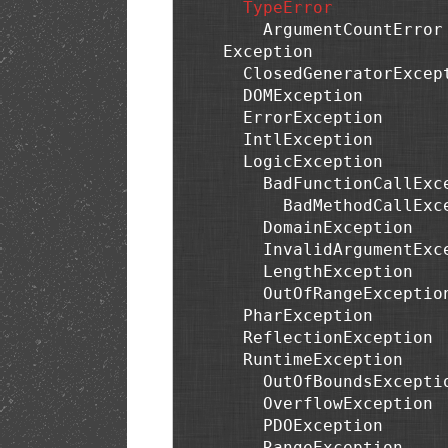
TypeError
        ArgumentCountError

    Exception

      ClosedGeneratorException

      DOMException

      ErrorException

      IntlException

      LogicException

        BadFunctionCallException

          BadMethodCallException

        DomainException

        InvalidArgumentException

        LengthException

        OutOfRangeException

      PharException

      ReflectionException

      RuntimeException

        OutOfBoundsException

        OverflowException

        PDOException

        RangeException
