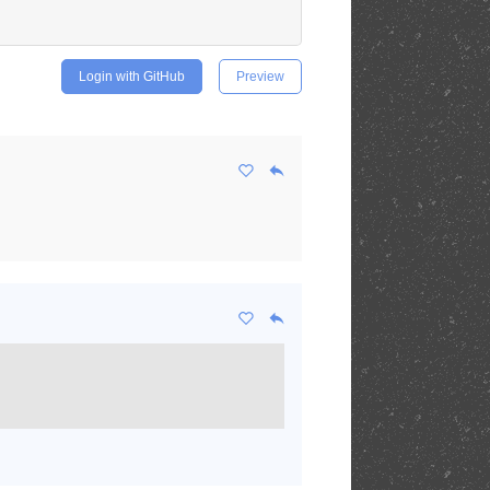
Login with GitHub
Preview