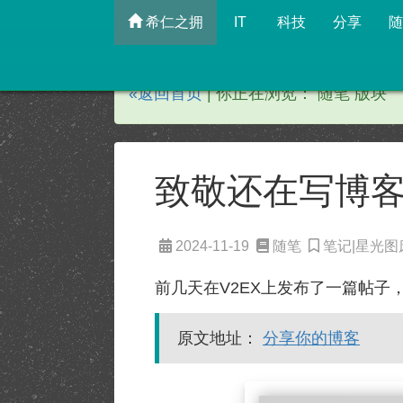
希仁之拥
IT
科技
分享
随
«返回首页
| 你正在浏览： 随笔 版块
致敬还在写博
2024-11-19
随笔
笔记|星光图
前几天在V2EX上发布了一篇帖
原文地址：
分享你的博客