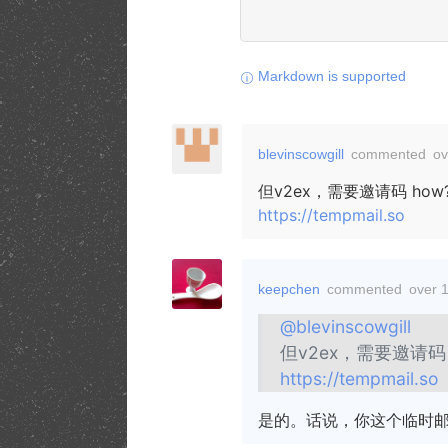
Markdown is supported
blevinscowgill
commented
ov
但v2ex，需要邀请码 how
https://tempmail.so
keepchen
commented
over 
@blevinscowgill
但v2ex，需要邀请码 
https://tempmail.so
是的。话说，你这个临时