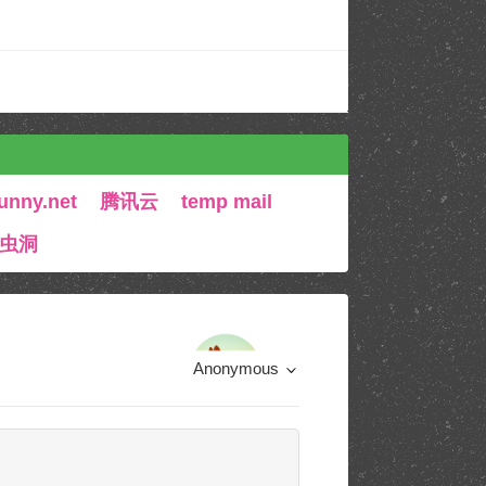
unny.net
腾讯云
temp mail
 虫洞
Anonymous