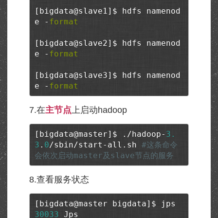
[bigdata@slave1]$ hdfs namenod
e -
format
[bigdata@slave2]$ hdfs namenod
e -
format
[bigdata@slave3]$ hdfs namenod
e -
format
7.在
主节点
上启动hadoop
[bigdata@master]$ ./hadoop-
3.
3
.
0
/sbin/start-all.sh 
#这条命令
会依次启动master及slave节点的服务
8.查看服务状态
30033