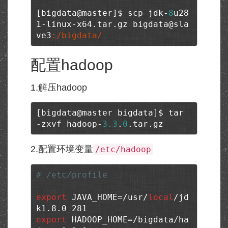
[bigdata@master]$ scp jdk-
8
u28
1-linux-x64.tar.gz bigdata@sla
ve3
:/bigdata/
配置hadoop
1.解压hadoop
[bigdata@master bigdata]$ tar 
-zxvf hadoop-
3.3
.
0
.tar.gz
2.配置环境变量
/etc/hadoop
# /etc/profile
export
 JAVA_HOME=/usr/
local
/jd
export
 HADOOP_HOME=/bigdata/ha