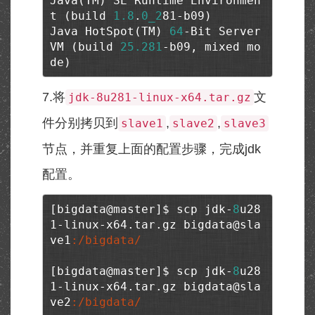
Java(TM) SE Runtime Environmen
t (build 
1.8
.
0_2
81-b09)

Java HotSpot(TM) 
64
-Bit Server 
VM (build 
25.281
-b09, mixed mo
de)
7.将
文
jdk-8u281-linux-x64.tar.gz
件分别拷贝到
,
,
slave1
slave2
slave3
节点，并重复上面的配置步骤，完成jdk
配置。
[bigdata@master]$ scp jdk-
8
u28
1-linux-x64.tar.gz bigdata@sla
ve1
:/bigdata/
[bigdata@master]$ scp jdk-
8
u28
1-linux-x64.tar.gz bigdata@sla
ve2
:/bigdata/