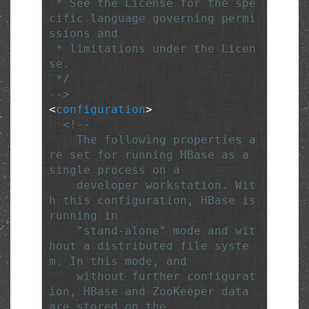
 * See the License for the spe
cific language governing permi
ssions and

 * limitations under the Licen
se.

 */

-->
<
configuration
>
<!--

    The following properties a
re set for running HBase as a 
single process on a

    developer workstation. Wit
h this configuration, HBase is 
running in

    "stand-alone" mode and wit
hout a distributed file syste
m. In this mode, and

    without further configurat
ion, HBase and ZooKeeper data 
are stored on the
