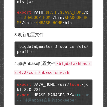
ols.jar

export
 PATH=
$PATH
:
$JAVA_HOME
/b
in:
$HADOOP_HOME
/bin:
$HADOOP_HO
ME
/sbin:
$HBASE_HOME
/bin
3.刷新配置文件
[bigdata@master]$ source /etc/
profile
4.修改hbase配置文件
/bigdata/hbase-
2.4.2/conf/hbase-env.sh
export
 JAVA_HOME=/usr/
local
/jd
export
 HBASE_MANAGES_ZK=
true
# 
<- 使用hbase自带的zookeeper