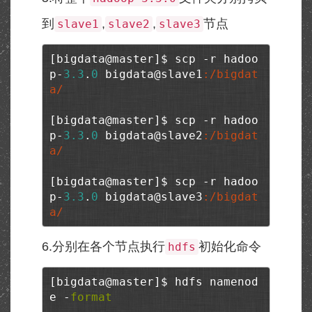
到
,
,
节点
slave1
slave2
slave3
[bigdata@master]$ scp -r hadoo
p-
3.3
.
0
 bigdata@slave1
:/bigdat
a/
[bigdata@master]$ scp -r hadoo
p-
3.3
.
0
 bigdata@slave2
:/bigdat
a/
[bigdata@master]$ scp -r hadoo
p-
3.3
.
0
 bigdata@slave3
:/bigdat
a/
6.分别在各个节点执行
初始化命令
hdfs
[bigdata@master]$ hdfs namenod
e -
format