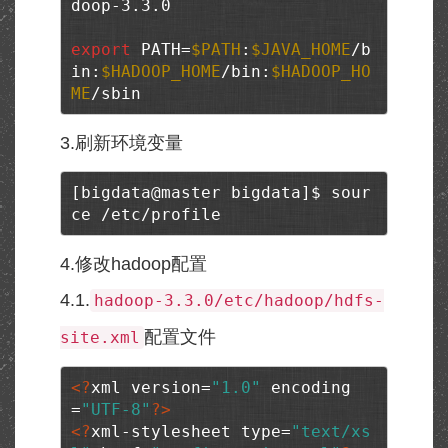
doop-3.3.0

export
 PATH=
$PATH
:
$JAVA_HOME
/b
in:
$HADOOP_HOME
/bin:
$HADOOP_HO
ME
/sbin
3.刷新环境变量
[bigdata@master bigdata]$ sour
ce /etc/profile
4.修改hadoop配置
4.1.
hadoop-3.3.0/etc/hadoop/hdfs-
配置文件
site.xml
<?
xml version=
"1.0"
 encoding
=
"UTF-8"
?>
<?
xml-stylesheet type=
"text/xs