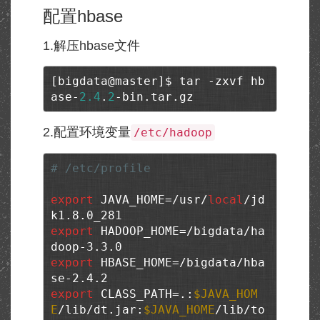
配置hbase
1.解压hbase文件
[bigdata@master]$ tar -zxvf hb
ase-
2.4
.
2
-bin.tar.gz
2.配置环境变量
/etc/hadoop
# /etc/profile
export
 JAVA_HOME=/usr/
local
/jd
export
 HADOOP_HOME=/bigdata/ha
export
 HBASE_HOME=/bigdata/hba
export
 CLASS_PATH=.:
$JAVA_HOM
E
/lib/dt.jar:
$JAVA_HOME
/lib/to