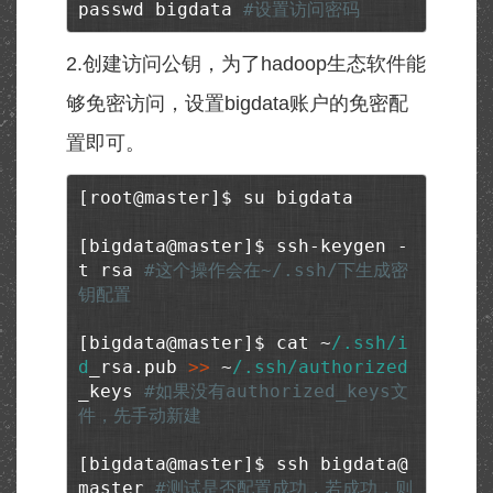
passwd bigdata 
#设置访问密码
2.创建访问公钥，为了hadoop生态软件能
够免密访问，设置bigdata账户的免密配
置即可。
[root@master]$ su bigdata

[bigdata@master]$ ssh-keygen -
t rsa 
#这个操作会在~/.ssh/下生成密
钥配置
[bigdata@master]$ cat ~
/.ssh/i
d
_rsa.pub 
>> 
~
/.ssh/authorized
_keys 
#如果没有authorized_keys文
件，先手动新建
[bigdata@master]$ ssh bigdata@
master 
#测试是否配置成功，若成功，则