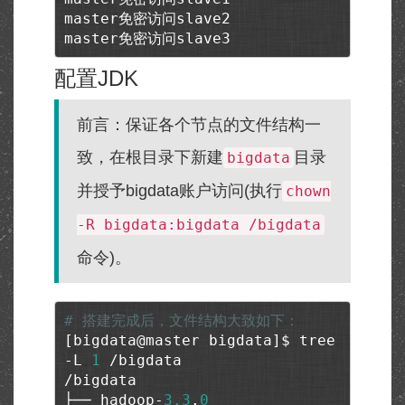
master免密访问slave2

master免密访问slave3
配置JDK
前言：保证各个节点的文件结构一
致，在根目录下新建
目录
bigdata
并授予bigdata账户访问(执行
chown
-R bigdata:bigdata /bigdata
命令)。
# 搭建完成后，文件结构大致如下：
[bigdata@master bigdata]$ tree 
-L 
1
 /bigdata

/bigdata

├── hadoop-
3.3
.
0