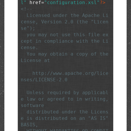
l"
 href=
"configuration.xsl"
?>
<!--

  Licensed under the Apache Li
cense, Version 2.0 (the "Licen
se");

  you may not use this file ex
cept in compliance with the Li
cense.

  You may obtain a copy of the 
License at

    http://www.apache.org/lice
nses/LICENSE-2.0

  Unless required by applicabl
e law or agreed to in writing, 
software

  distributed under the Licens
e is distributed on an "AS IS" 
BASIS,
