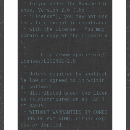
 * to you under the Apache Lic
ense, Version 2.0 (the

 * "License"); you may not use 
this file except in compliance

 * with the License.  You may 
obtain a copy of the License a
t

 *

 *     http://www.apache.org/l
icenses/LICENSE-2.0

 *

 * Unless required by applicab
le law or agreed to in writin
g, software

 * distributed under the Licen
se is distributed on an "AS I
S" BASIS,

 * WITHOUT WARRANTIES OR CONDI
TIONS OF ANY KIND, either expr
ess or implied.
