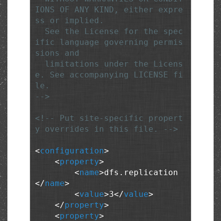
IONS OF ANY KIND, either expre
ss or implied.

  See the License for the spec
ific language governing permis
sions and

  limitations under the Licens
e. See accompanying LICENSE fi
le.

-->
<!-- Put site-specific propert
y overrides in this file. -->
<
configuration
>
<
property
>
<
name
>
dfs.replication
</
name
>
<
value
>
3
</
value
>
</
property
>
<
property
>