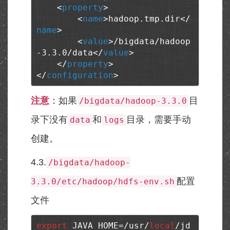
<
property
>
<
name
>
hadoop.tmp.dir
</
name
>
<
value
>
/bigdata/hadoop
-3.3.0/data
</
value
>
</
property
>
</
configuration
>
注意
：如果
目
/bigdata/hadoop-3.3.0
录下没有
和
目录，需要手动
data
logs
创建。
4.3.
/bigdata/hadoop-
配置
3.3.0/etc/hadoop/hdfs-env.sh
文件
export
 JAVA_HOME=/usr/
local
/jd