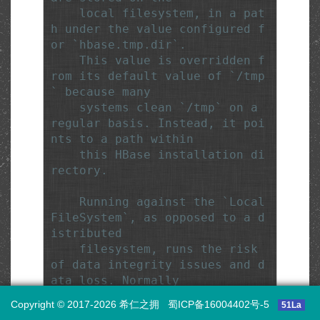
    local filesystem, in a pat
h under the value configured f
or `hbase.tmp.dir`.

    This value is overridden f
rom its default value of `/tmp
` because many

    systems clean `/tmp` on a 
regular basis. Instead, it poi
nts to a path within

    this HBase installation di
rectory.

    Running against the `Local
FileSystem`, as opposed to a d
istributed

    filesystem, runs the risk 
of data integrity issues and d
ata loss. Normally

    HBase will refuse to run i
Copyright © 2017-2026 希仁之拥
蜀ICP备16004402号-5
51La
n such an environment. Setting
