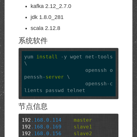
kafka 2.12_2.7.0
jdk 1.8.0_281
scala 2.12.8
系统软件
yum 
install
 -y wget net-tools 
\

                    openssh o
penssh-
server
 \

                    openssh-c
lients passwd telnet
节点信息
192
.168
.0
.114
master
192
.168
.0
.169
slave1
192
.168
.0
.156
slave2