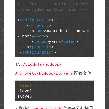
<!-- Put site-specific propert
y overrides in this file. -->
<
configuration
>
<
property
>
<
name
>
mapreduce.framewor
k.name
</
name
>
<
value
>
yarn
</
value
>
</
property
>
</
configuration
>
4.5.
/bigdata/hadoop-
配置文件
3.3.0/etc/hadoop/workers
slave1
slave2

slave3
5.将整个
文件夹分别拷贝
hadoop-3.3.0