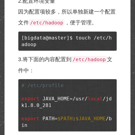
2.配置环境变量
因为配置项较多，所以单独新建一个配置
文件
，便于管理。
/etc/hadoop
[bigdata@master]$ touch /etc/h
adoop
3.将下面的内容配置到
文
/etc/hadoop
件中：
# /etc/profile
export
 JAVA_HOME=/usr/
local
/jd
k1.8.0_281

export
 PATH=
$PATH
:
$JAVA_HOME
/b
in