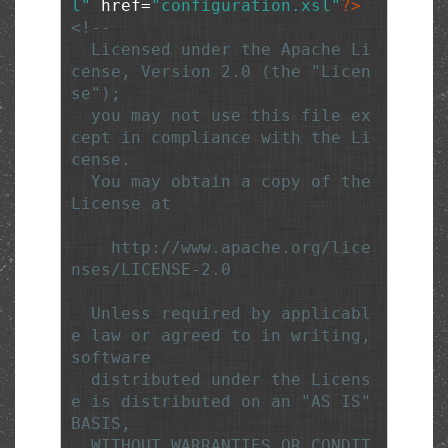
l"
 href=
"configuration.xsl"
?>
<!--

  Licensed under the Apache Li
cense, Version 2.0 (the "Licen
se");

  you may not use this file ex
cept in compliance with the Li
cense.

  You may obtain a copy of the 
License at

    http://www.apache.org/lice
nses/LICENSE-2.0

  Unless required by applicabl
e law or agreed to in writing, 
software

  distributed under the Licens
e is distributed on an "AS IS" 
BASIS,

  WITHOUT WARRANTIES OR CONDIT