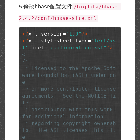
5.修改hbase配置文件
/bigdata/hbase-
2.4.2/conf/hbase-site.xml
<?
xml version=
"1.0"
?>
<?
xml-stylesheet type=
"text/xs
l"
 href=
"configuration.xsl"
?>
<!--

/*

 * Licensed to the Apache Soft
ware Foundation (ASF) under on
e

 * or more contributor license 
agreements.  See the NOTICE fi
le

 * distributed with this work 
for additional information

 * regarding copyright ownersh
ip.  The ASF licenses this fil
e
