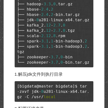
├── hadoop-
3.3
.
0
.tar.gz

├── hbase-
2.4
.
2
├── hbase-
2.4
.
2
-bin.tar.gz

├── jdk-
8
u281-linux-x64.tar.gz

├── kafka_2.
12
-
2.7
.
0
├── kafka_2.
12
-
2.7
.
0
.tgz

├── scala-
2.12
.
8
.rpm

├── spark-
3.1
.
1
-bin-hadoop3.
2
├── spark-
3.1
.
1
-bin-hadoop3.
2
.
tgz

├── zookeeper-
3.7
.
0
-bin

└── zookeeper-
3.7
.
0
-bin.tar.gz
1.解压jdk文件到执行目录
[bigdata@master bigdata]$ tar 
-zxvf jdk-
8
u281-linux-x64.tar.
gz -C /usr/
local