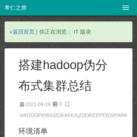
希仁之拥
Togg
navig
«返回首页
| 你正在浏览： IT 版块
搭建hadoop伪分
布式集群总结
2021-04-19
IT
HADOOP|HBASE|KAFKA|ZOOKEEPER|SPARK
环境清单