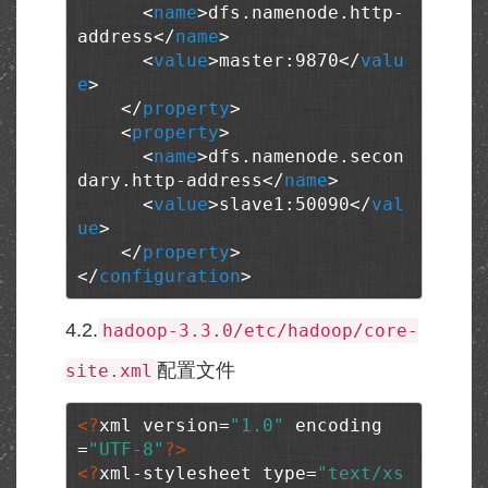
<
name
>
dfs.namenode.http-
address
</
name
>
<
value
>
master:9870
</
valu
e
>
</
property
>
<
property
>
<
name
>
dfs.namenode.secon
dary.http-address
</
name
>
<
value
>
slave1:50090
</
val
ue
>
</
property
>
</
configuration
>
4.2.
hadoop-3.3.0/etc/hadoop/core-
配置文件
site.xml
<?
xml version=
"1.0"
 encoding
=
"UTF-8"
?>
<?
xml-stylesheet type=
"text/xs