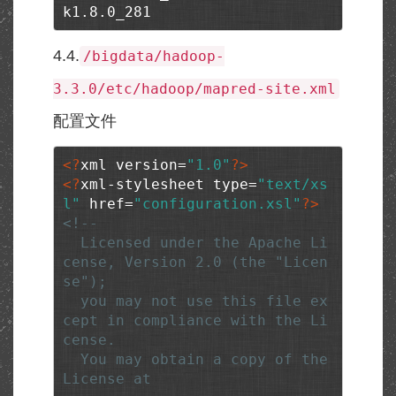
k1.8.0_281
4.4.
/bigdata/hadoop-
3.3.0/etc/hadoop/mapred-site.xml
配置文件
<?
xml version=
"1.0"
?>
<?
xml-stylesheet type=
"text/xs
l"
 href=
"configuration.xsl"
?>
<!--

  Licensed under the Apache Li
cense, Version 2.0 (the "Licen
se");

  you may not use this file ex
cept in compliance with the Li
cense.

  You may obtain a copy of the 
License at
