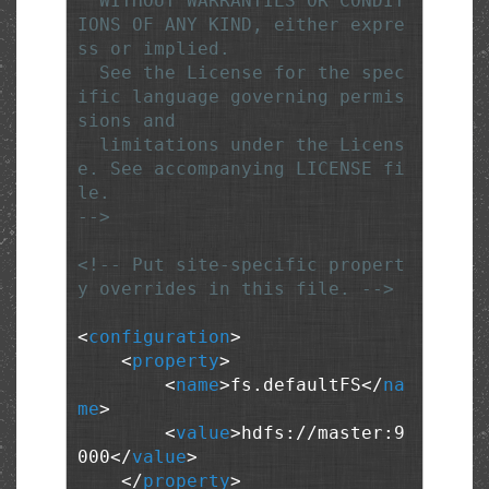
  WITHOUT WARRANTIES OR CONDIT
IONS OF ANY KIND, either expre
ss or implied.

  See the License for the spec
ific language governing permis
sions and

  limitations under the Licens
e. See accompanying LICENSE fi
le.

-->
<!-- Put site-specific propert
y overrides in this file. -->
<
configuration
>
<
property
>
<
name
>
fs.defaultFS
</
na
me
>
<
value
>
hdfs://master:9
000
</
value
>
</
property
>