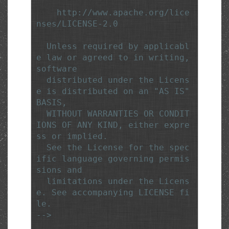
    http://www.apache.org/lice
nses/LICENSE-2.0

  Unless required by applicabl
e law or agreed to in writing, 
software

  distributed under the Licens
e is distributed on an "AS IS" 
BASIS,

  WITHOUT WARRANTIES OR CONDIT
IONS OF ANY KIND, either expre
ss or implied.

  See the License for the spec
ific language governing permis
sions and

  limitations under the Licens
e. See accompanying LICENSE fi
le.

-->